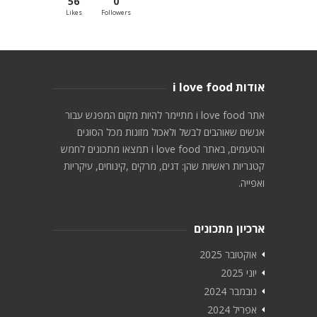
56
0
Likes
Followers
אודות i love food
אתר i love food מתיימר להיות מקום המפגש עבור
אנשים שאוהבים לבשל ולאכול מזונות מכל הסוגים
והטעמים, באתר i love food תמצאו מתכונים לחמש
קטגריות ראשיות שהן: דגים, מרקים ,קינוחים, עיקריות
ואפייה.
ארכיון מתכונים
אוקטובר 2025
יוני 2025
נובמבר 2024
אפריל 2024