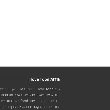
אודות i love food
אתר i love food מתיימר להיות מקום המפג
עבור אנשים שאוהבים לבשל ולאכול מזונות מכ
הסוגים והטעמים, באתר i love food תמצאו
מתכונים לחמש קטגריות ראשיות שהן: דגים, מ