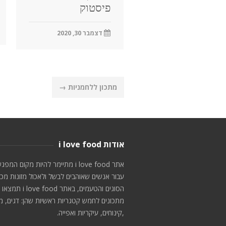
פיסטוק
דצמבר 30, 2020
Post
מתכון ללחמניות
→
navigation
אודות i love food
אתר i love food מתיימר להיות מקום המפג
עבור אנשים שאוהבים לבשל ולאכול מזונות מכ
הסוגים והטעמים, באתר i love food תמצאו
מתכונים לחמש קטגריות ראשיות שהן: דגים, מ
,קינוחים, עיקריות ואפייה.