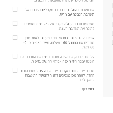
חצי כוס הסוכר שנותרה מהקצפת החלבונים.
את תערובת החלבונים והסוכר מקפלים בעדינות אל
תערובת הגבינה עם מרית.
משמנים תבנית עגולה בקוטר 24 -26 ס"מ ושופכים
לתוכה את תערובת העוגה.
אופים כ-10 דקות בחום של 190 מעלות ולאחר מכן
מורידים את החום ל-160 מעלות. משך האפייה כ-40-
60 דקות.
על מנת לבדוק אם העוגה מוכנה מזיזים את התבנית אם
העוגה יציבה היא מוכנה אם לא המשיכו באפיה.
מכבים את התנור ומקררים את העוגה עד לטמפרטורת
החדר, לאחר מכן מכניסים לתנור להמשך התייצבות
למשך לילה.
בתאבון!