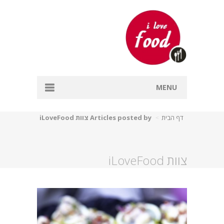
MENU
דף הבית
דף הבית
Articles posted by צוות iLoveFood
אפייה
דגים
צוות iLoveFood
מרקים
עיקריות
קינוחים