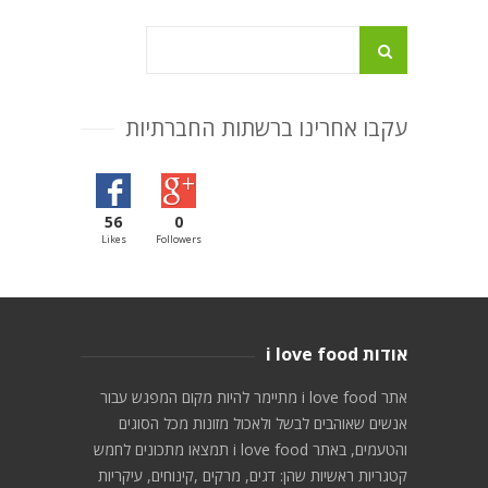
עקבו אחרינו ברשתות החברתיות
56
0
Likes
Followers
אודות i love food
אתר i love food מתיימר להיות מקום המפגש עבור
אנשים שאוהבים לבשל ולאכול מזונות מכל הסוגים
והטעמים, באתר i love food תמצאו מתכונים לחמש
קטגריות ראשיות שהן: דגים, מרקים ,קינוחים, עיקריות