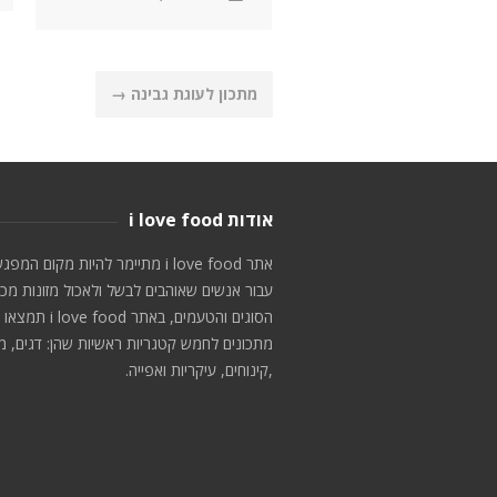
Post
מתכון לעוגת גבינה
→
navigation
אודות i love food
אתר i love food מתיימר להיות מקום המפג
עבור אנשים שאוהבים לבשל ולאכול מזונות מכ
הסוגים והטעמים, באתר i love food תמצאו
מתכונים לחמש קטגריות ראשיות שהן: דגים, מ
,קינוחים, עיקריות ואפייה.