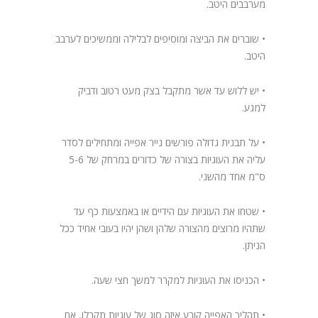
מערבבים היטב.
• שוברים את הביצה ומוסיפים לבלילה וממשיכים לערבב
היטב.
• יש ללוש עד אשר מתקבל בצק מעט רטוב ודביק
למגע.
• על תבנית גדולה פורשים נייר אפייה ומתחילים לסדר
עליה את העוגיות בצורה של כדורים במרחק של 5-6
ס"מ אחד מהשני.
• שטחו את העוגיות עם הידיים או באמצעות כף עד
שתהיו מרוצים מהצורה שלהן ושהן יהיו בעובי אחיד ככל
הניתן.
• הכניסו את העוגיות למקרר למשך חצי שעה.
• תהליך האפייה קובע איזה סוג של עוגיות תקבלו, אם