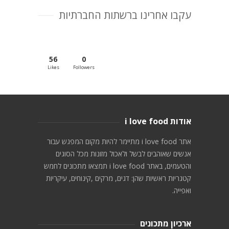
עקבו אחרינו ברשתות החברתיות
56
0
Likes
Followers
אודות i love food
אתר i love food מתיימר להיות מקום המפגש עבור
אנשים שאוהבים לבשל ולאכול מזונות מכל הסוגים
והטעמים, באתר i love food תמצאו מתכונים לחמש
קטגריות ראשיות שהן: דגים, מרקים ,קינוחים, עיקריות
ואפייה.
ארכיון מתכונים