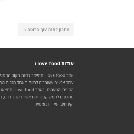
Post
מתכון לחזה עוף ברוטב
→
navigation
אודות i love food
אתר i love food מתיימר להיות מקום המפג
עבור אנשים שאוהבים לבשל ולאכול מזונות מכ
הסוגים והטעמים, באתר i love food תמצאו
מתכונים לחמש קטגריות ראשיות שהן: דגים, מ
,קינוחים, עיקריות ואפייה.