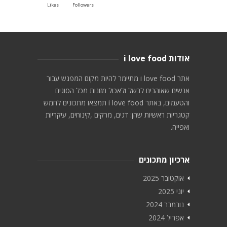
Likes
Followers
אודות i love food
אתר i love food מתיימר להיות מקום המפגש עבור
אנשים שאוהבים לבשל ולאכול מזונות מכל הסוגים
והטעמים, באתר i love food תמצאו מתכונים לחמש
קטגריות ראשיות שהן: דגים, מרקים ,קינוחים, עיקריות
ואפייה.
ארכיון מתכונים
אוקטובר 2025
יוני 2025
נובמבר 2024
אפריל 2024