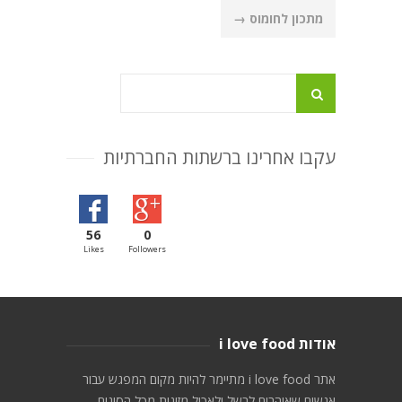
navigation
מתכון לחומוס
→
עקבו אחרינו ברשתות החברתיות
56
0
Likes
Followers
אודות i love food
אתר i love food מתיימר להיות מקום המפגש עבור
אנשים שאוהבים לבשל ולאכול מזונות מכל הסוגים