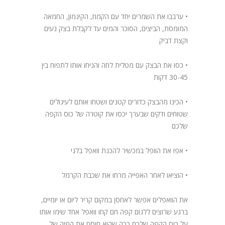
• ערבבו את השמרים יחד עם הקמח, הקינמון, החמאה
המומסת, הביצים, הסוכר והמים עד לקבלת בצק נעים
וקצת דביק
• כסו את הבצק עם מטלית לחה והניחו אותו לתפוח בין
30-45 דקות
• הכינו מהבצק כדורים קטנים ושטחו אותם לעיגולים
שטוחים ודקים שבערך יכסו את קוטרה של כוס הקפה
שלכם
• אפו את הוופל במכשיר להכנת וואפל בלגי
• הוציאו לאחר האפייה מרחו את שכבת הקרמל
את הוואפלים אפשר לאחסן במקום קריר ליום או יומיים,
ברגע שרוצים ללגום קפה חם קחו וואפל אחד שימו אותו
על כוס הקפה שלכם ככה שהוא חוסם את הפיה של