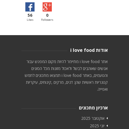
56
0
Likes
Followers
אודות i love food
אתר i love food מתיימר להיות מקום המפגש עבור
אנשים שאוהבים לבשל ולאכול מזונות מכל הסוגים
והטעמים, באתר i love food תמצאו מתכונים לחמש
קטגריות ראשיות שהן: דגים, מרקים ,קינוחים, עיקריות
ואפייה.
ארכיון מתכונים
אוקטובר 2025
יוני 2025