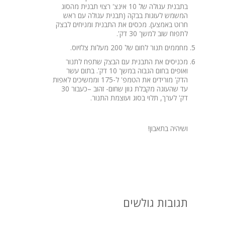
בתבנית עגולה של 10 אינצ' רצוי תבנית מהסוג
המשמש לעוגות בבקה (תבנית עגולה עם ראש
חרוט באמצע). מכסים את התבנית ומניחים לבצק
לתפוח שוב למשך 30 דק'.
מחממים תנור לחום של 200 מעלות צלזיוס.
מכניסים את התבנית עם הבצק שתפח לתנור
ואופים בחום הגבוה במשך 10 דק'. בתום עשר
הדק' מורידים את הטמפ' ל-175 וממשיכים לאפות
עד שהעוגה מקבלת גוון שחום- זהוב –כעבור 30
דק' לערך, תלוי בסוג ועוצמת התנור.
ושיהיה בתאבון!
תגובות גולשים