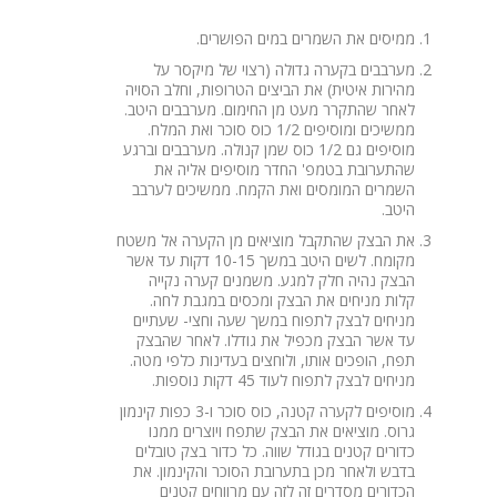
ממיסים את השמרים במים הפושרים.
מערבבים בקערה גדולה (רצוי של מיקסר על
מהירות איטית) את הביצים הטרופות, וחלב הסויה
לאחר שהתקרר מעט מן החימום. מערבבים היטב.
ממשיכים ומוסיפים 1/2 כוס סוכר ואת המלח.
מוסיפים גם 1/2 כוס שמן קנולה. מערבבים וברגע
שהתערובת בטמפ' החדר מוסיפים אליה את
השמרים המומסים ואת הקמח. ממשיכים לערבב
היטב.
את הבצק שהתקבל מוציאים מן הקערה אל משטח
מקומח. לשים היטב במשך 10-15 דקות עד אשר
הבצק נהיה חלק למגע. משמנים קערה נקייה
קלות מניחים את הבצק ומכסים במגבת לחה.
מניחים לבצק לתפוח במשך שעה וחצי- שעתיים
עד אשר הבצק מכפיל את גודלו. לאחר שהבצק
תפח, הופכים אותו, ולוחצים בעדינות כלפי מטה.
מניחים לבצק לתפוח לעוד 45 דקות נוספות.
מוסיפים לקערה קטנה, כוס סוכר ו-3 כפות קינמון
גרוס. מוציאים את הבצק שתפח ויוצרים ממנו
כדורים קטנים בגודל שווה. כל כדור בצק טובלים
בדבש ולאחר מכן בתערובת הסוכר והקינמון. את
הכדורים מסדרים זה לזה עם מרווחים קטנים