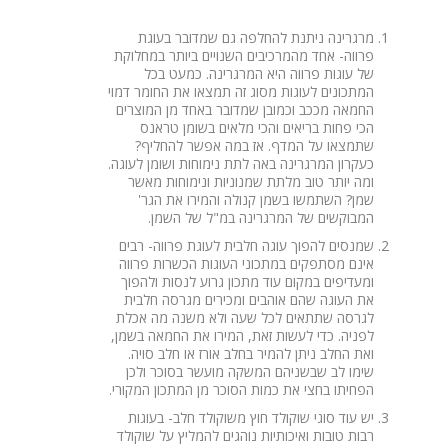
מרגרינה ניתנת להחלפה גם שמדובר בעוגת
פרווה- אחד מהמרכיבים השנויים ביותר במחלוקת
של עוגות פרווה היא המרגרינה. כמעט בכל
המתכונים לעוגות מסוג זה תמצאו את החומר דמוי
החמאה מככב וכמובן שמדובר באחד מן המוצרים
הכי פחות בריאים והכי מלאים בשומן טראנס
שתמצאו על המדף. אז במה אפשר להחליף?
כעקרון המרגרינה באה לתת נימוחות ושומן לעוגה.
ומה יותר טוב מלתת שמנוניות ונימוחות מאשר
שמן? השתמשו בשמן קנולה והמירו את הגר'
המבוקשים של המרגרינה במ"ל של השמן.
שמנסים להפוך עוגה חלבית לעוגת פרווה- רבים
אינם מסתפקים במתכוני העוגות הכשרות פרווה
ומעדיפים במקום עוד מתכון גרוע לנסות ולהפוך
את העוגה שהם אוהבים ומכירים מגרסה חלבית
לגרסה שתתאים לכל שעה ולא משנה מה אכלת
לפניה. כדי לעשות זאת, המירו את החמאה בשמן,
ואת החלב ניתן להמיר בחלב אורז או חלב סויה.
שימו לב שבשניהם המשקה מועשר בסוכר ולכן
הפחיתו בחצי את כמות הסוכר מן המתכון המקורי.
יש עוד סוגי שוקולד חוץ משוקולד חלב- בעוגות
רבות טובות ואיכותיות נוהגים להמליץ על שוקולד