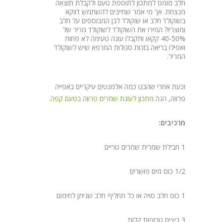
חלב מומס למתכון לתוספת טעם ולקבלת תוצאה
מנצחת. אך מי אמר שחייבים להשתמש דווקא
בשוקולד חלב או שוקולד לבן המבוססים על חלב
ומוצריו? המירו את השוקולד לשוקולד מריר של
40-50% קקאו ותקבלו עוגה טעימה לא פחות
ואפילו בריאה בזכות סגולות המרפא שיש לשוקולד
המריר.
וכעת אחרי שהבנו כמה אלמנטים עיקריים באפייה
פרווה, הנה
מתכון לעוגת שמרים פרווה בטעם קפה.
מרכיבים:
1 חבילת שמרית שמרים טריים
1/2 כוס מים פושרים
1 כוס חלב סויה או כל תחליף חלב שניתן לחימום
3 ביצים טרופות קלות