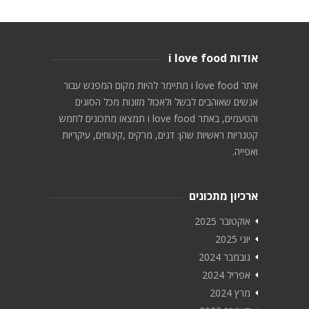
אודות i love food
אתר i love food מתיימר להיות מקום המפגש עבור
אנשים שאוהבים לבשל ולאכול מזונות מכל הסוגים
והטעמים, באתר i love food תמצאו מתכונים לחמש
קטגריות ראשיות שהן: דגים, מרקים ,קינוחים, עיקריות
ואפייה.
ארכיון מתכונים
אוקטובר 2025
יוני 2025
נובמבר 2024
אפריל 2024
מרץ 2024