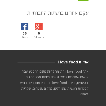
עקבו אחרינו ברשתות החברתיות
56
0
Likes
Followers
אודות i love food
אתר i love food מתיימר להיות מקום המפגש עבור
אנשים שאוהבים לבשל ולאכול מזונות מכל הסוגים
והטעמים, באתר i love food תמצאו מתכונים לחמש
קטגריות ראשיות שהן: דגים, מרקים ,קינוחים, עיקריות
ואפייה.