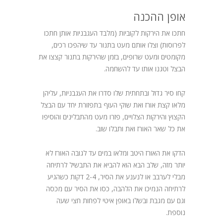
אופן ההכנה
חתכו את הירקות לקוביות (מלבד העגבניות אותן חתכו
לפרוסות) וצלו אותם מעט בתנור עד שיהפכו רכים,
מקומטים ומעט שרופים, בזמן שהירקות בתנור קצצו את
הבצל וטגנו אותו עד להשחמה.
קחו סיר גדול ובתחתית שלו סדרו את העגבניות, עליהן
מלאו קצת אורז ואת שוקי העוף בתפזורת יחד עם הבצל
הקצוץ והירקות הצלויים, פזרו מעט מהתבלינים והוסיפו
את כל שאר האורז ואת ותבלו שוב.
הדקו את האורז היטב ומלאו במים עד לגובה האורז לא
יותר מזה, שלב הבא הוא להביא את התבשיל לרתיחה
מבלי לערבב או לנענע את הסיר, 2-4 דקות כשהגיע
לרתיחה הנמיכו את הלהבה, כסו את הסיר עם מכסה
וגם עם מגבת ובשלו באופן איטי לפחות חצי שעה
נוספת.