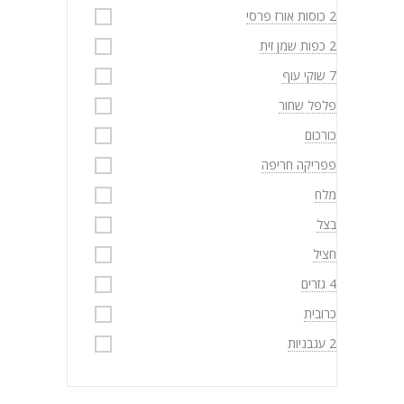
2 כוסות אורז פרסי
2 כפות שמן זית
7 שוקי עוף
פלפל שחור
כורכום
פפריקה חריפה
מלח
בצל
חציל
4 גזרים
כרובית
2 עגבניות