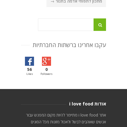
מתכון לתפוחי אדמה בתנור
→
עקבו אחרינו ברשתות החברתיות
56
0
Likes
Followers
אודות i love food
אתר i love food מתיימר להיות מקום המפגש עבור
אנשים שאוהבים לבשל ולאכול מזונות מכל הסוגים