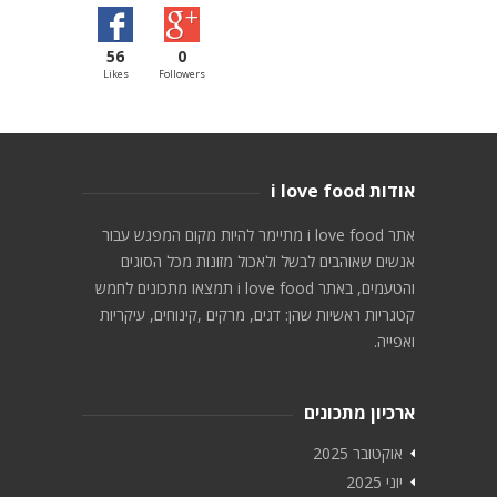
56
0
Likes
Followers
אודות i love food
אתר i love food מתיימר להיות מקום המפגש עבור
אנשים שאוהבים לבשל ולאכול מזונות מכל הסוגים
והטעמים, באתר i love food תמצאו מתכונים לחמש
קטגריות ראשיות שהן: דגים, מרקים ,קינוחים, עיקריות
ואפייה.
ארכיון מתכונים
אוקטובר 2025
יוני 2025