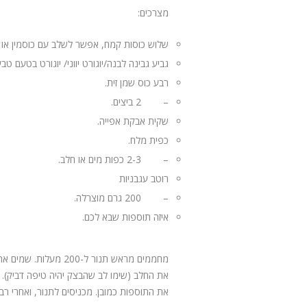
מצרכים:
שלוש כוסות קמח, אפשר לשלב עם כוסמין או 
גביע גבינה לבנה/יוגורט יווני/ יוגורט בטעם טבע
רבע כוס שמן זית.
– 2 ביצים.
שקית אבקת אפייה.
כפית מלח.
– 2-3 כפות מים או חלב.
רוטב עגבניות
– 200 גרם מוצרלה.
איזה תוספות שבא לכם.
מחממים מראש תנור ל-
את החלב (שימו לב שהבצק יהיה טיפה דביק). 
את התוספות כמובן. מכניסים לתנור, ואחרי רב