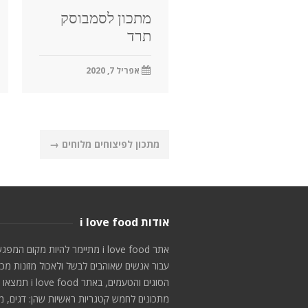
מתכון לסמבוסק
תרד
אפריל 7, 2020
Post
מתכון לפיצוחים מלוחים
→
navigation
אודות i love food
אתר i love food מתיימר להיות מקום המפג
עבור אנשים שאוהבים לבשל ולאכול מזונות מכ
הסוגים והטעמים, באתר i love food תמצאו
מתכונים לחמש קטגריות ראשיות שהן: דגים, מ