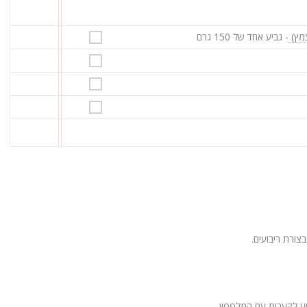
- גביע אחד של 150 גרם
צורת ריבועים.
יע לקערית עם המלפפון.