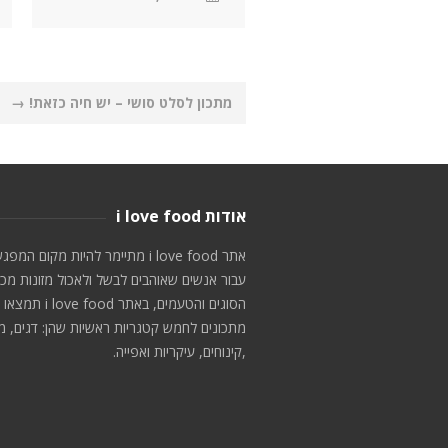
Post
מתכון לסלט סושי – יש חיה כזאת!
→
navigation
אודות i love food
אתר i love food מתיימר להיות מקום המפג
עבור אנשים שאוהבים לבשל ולאכול מזונות מכ
הסוגים והטעמים, באתר i love food תמצאו
מתכונים לחמש קטגריות ראשיות שהן: דגים, מ
,קינוחים, עיקריות ואפייה.