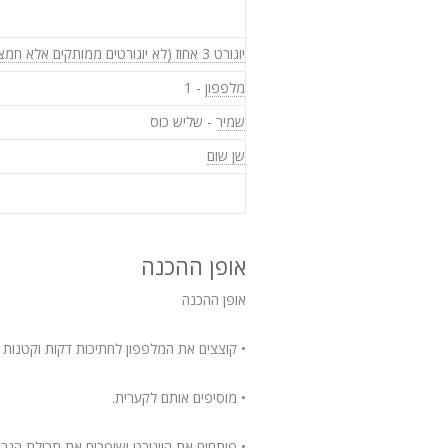
יוגורט 3 אחוז (לא יוגורטים ממותקים אלא חמצמץ)
מלפפון
- 1
שמיר
- שליש כוס
שן שום
אופן ההכנה
אופן ההכנה
• קוצצים את המלפפון לחתיכות דקות וקטנות ב
• מוסיפים אותם לקערית.
• פותחים את היוגורט ושופכים את תכולת הגב