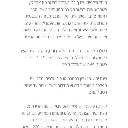
היטב והקפידו שתוך כדי הערבוב הבשר מתפורר לו,
כשתראו שכל הבשר מפורר והגוון האדום שלו הפך
לאפור צרוב הוסיפו את רסק העגבניות, את העגבניות
המרוסקות, את השום הכתוש, את הפפריקה החריפה,
את הפלפל השחור ואת המלח יחד עם שתי כפות השמן
זית וכמה טיפות של טבסקו לפי מידת החריפות הרצויה.
בשלו היטב עד שהרוטב מבעבע ורותח, החלישו את האש
לקטנה ותנו לרוטב להתבשל לפחות עוד 12-15 דקות
כשמידי פעם יש לערבב היטב.
בינתיים שימו שמן במחבת או סיר אחרים, חתכו את
הפלפלים והגזרים לרצועות דקות ובשלו אותם עד שיהיו
רכים למגע.
קחו טורטייה מרחו עליה מעט אבוקדו, פזרו עליו מעט
מלח, שימו קצת מהפלפלים והגזרים המאודים ועל כל זה
צקו כמה כפות טובות של רוטב הבשר, גלגלו את
הטורטייה והכניסו לטוסטר שחומם מראש ל 220 למשך