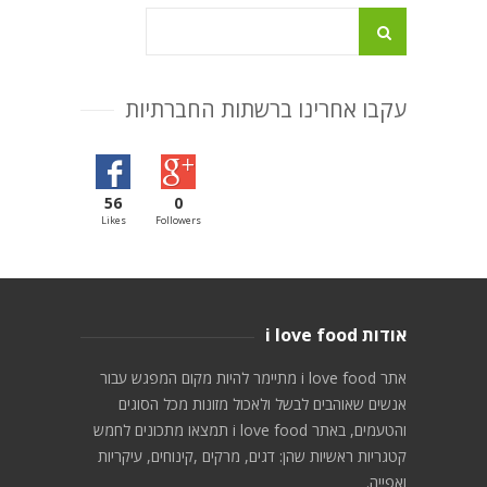
עקבו אחרינו ברשתות החברתיות
56
0
Likes
Followers
אודות i love food
אתר i love food מתיימר להיות מקום המפגש עבור
אנשים שאוהבים לבשל ולאכול מזונות מכל הסוגים
והטעמים, באתר i love food תמצאו מתכונים לחמש
קטגריות ראשיות שהן: דגים, מרקים ,קינוחים, עיקריות
ואפייה.