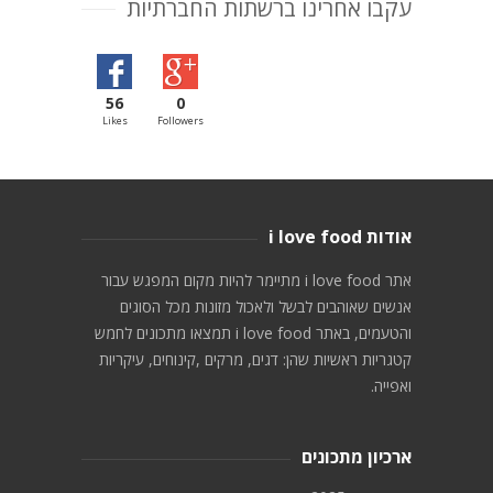
עקבו אחרינו ברשתות החברתיות
56
0
Likes
Followers
אודות i love food
אתר i love food מתיימר להיות מקום המפגש עבור
אנשים שאוהבים לבשל ולאכול מזונות מכל הסוגים
והטעמים, באתר i love food תמצאו מתכונים לחמש
קטגריות ראשיות שהן: דגים, מרקים ,קינוחים, עיקריות
ואפייה.
ארכיון מתכונים