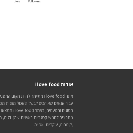
Likes
Followers
אודות i love food
אתר i love food מתיימר להיות מקום המפג
עבור אנשים שאוהבים לבשל ולאכול מזונות מכ
הסוגים והטעמים, באתר i love food תמצאו
מתכונים לחמש קטגריות ראשיות שהן: דגים, מ
,קינוחים, עיקריות ואפייה.