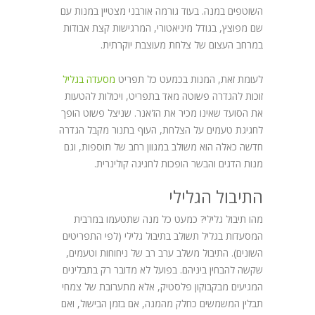
השוטפים במנה. בעוד גורמה אורבני מצטיין במנות עם
שם מפוצץ, בגודל מיניאטורי, המרגישות קצת אבודות
במרחב העצום של צלחת מעוצבת יוקרתית.
לעומת זאת, המנות בכמעט כל תפריט
מסעדה בגליל
זוכות להגדרה פשוטה מאד בתפריט, ויכולות להטעות
את הסועד שאינו מכיר את הז'אנר. שניצל פשוט הופך
לחגיגת טעמים על הצלחת, העוף בתנור מקבל הגדרה
חדשה כאלה הוא משולב במגוון רחב של תוספות, וגם
מנות הדגים והבשר הופכות לחגיגה קולינרית.
התיבול הגלילי
מהו תיבול גלילי? כמעט כל מנה שתטעמו במרבית
המסעדות בגליל תשולב בתיבול גלילי (לפי התפריטים
השונים). התיבול משלב ערב רב של ניחוחות וטעמים,
שקשה להבחין ביניהם. בפועל לא מדובר רק בתבלינים
המגיעים מבקבוקון פלסטיק, אלא מתערובת של צמחי
תבלין המשמשים כחלק מהמנה, אם בזמן הבישול, ואם