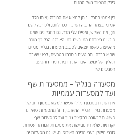
כירק המפוזר מעל המנות.
בין צמחי התבלין ניתן למצוא את החובזה (אותו חלק
עגלגל בצמח החובזה המזכיר ככר לחם, ולכן זכה לשם
זה), את העולש, ואפילו עלי תרד. גם התבלינים שאנו
פוגשים בצורתם המיובשת כמו האורגנו הכל כך מוכר
מהפיצה, כאשר יוצאים לסיבוב מסעדות בגליל מגלים
שהוא הרבה יותר טעים בצורתו הטבעית, לפני שעבר
תהליך של יבוש, ואיבד את מרבית הניחוח והטעם
הטבעיים שלו.
מסעדה בגליל – ממסעדות שף
ועד למסעדות עממיות
את המנות בסגנון הגלילי אפשר למצוא במגוון רחב של
מסעדות באזור הגליל המערבי, החל ממסעדות פועלים
פשוטות לכאורה בתקציב נמוך ועד למסעדות שף
יוקרתיות שלא היו מביישות את מסעדות הגורמה עטורות
כוכבי מישלן בערי הבירה האירופיות. יש גם מסעדות ים