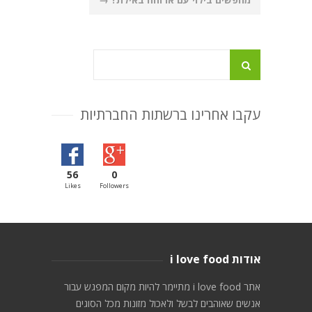
עקבו אחרינו ברשתות החברתיות
56
0
Likes
Followers
אודות i love food
אתר i love food מתיימר להיות מקום המפגש עבור
אנשים שאוהבים לבשל ולאכול מזונות מכל הסוגים