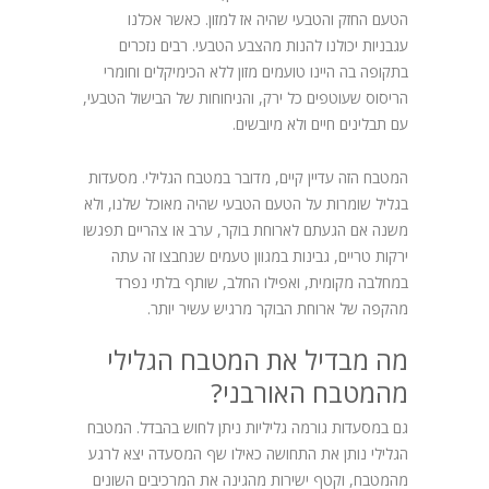
הטעם החזק והטבעי שהיה אז למזון. כאשר אכלנו
בלוג
עגבניות יכולנו להנות מהצבע הטבעי. רבים נזכרים
בתקופה בה היינו טועמים מזון ללא הכימיקלים וחומרי
הריסוס שעוטפים כל ירק, והניחוחות של הבישול הטבעי,
עם תבלינים חיים ולא מיובשים.
המטבח הזה עדיין קיים, מדובר במטבח הגלילי. מסעדות
בגליל שומרות על הטעם הטבעי שהיה מאוכל שלנו, ולא
משנה אם הגעתם לארוחת בוקר, ערב או צהריים תפגשו
ירקות טריים, גבינות במגוון טעמים שנחבצו זה עתה
במחלבה מקומית, ואפילו החלב, שותף בלתי נפרד
מהקפה של ארוחת הבוקר מרגיש עשיר יותר.
מה מבדיל את המטבח הגלילי
מהמטבח האורבני?
גם במסעדות גורמה גליליות ניתן לחוש בהבדל. המטבח
הגלילי נותן את התחושה כאילו שף המסעדה יצא לרגע
מהמטבח, וקטף ישירות מהגינה את המרכיבים השונים