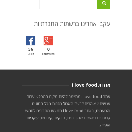
עקבו אחרינו ברשתות החברתיות
56
0
Likes
Followers
אודות i love food
אתר i love food מתיימר להיות מקום המפגש עבור
אנשים שאוהבים לבשל ולאכול מזונות מכל הסוגים
והטעמים, באתר i love food תמצאו מתכונים לחמש
קטגריות ראשיות שהן: דגים, מרקים ,קינוחים, עיקריות
ואפייה.