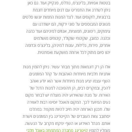
בטטות אפויות, בלינצ'ס, נודלס, פנקייק ועוד. גם כאן
ניתן לשדרג את התפריט עם דגים מיוחדים דוגמת
ברבוניות, לוקוסים ועוד. לצד המנות החמות יוגשו סלטים
מגוונים המבוססים על סוגי ירקות, הם ישודרגו עם
צימוקים, רימונים, חמוציות, אגוזים למיניהם ועוד כהנה
וכהנה. כמובן, שקינוחי שוקולד, קינוחים מושלמים
אחרים, פירות, גלידות, עוגות למיניהן, בלינצ'ס וכדומה
יהוו סיום מתוק לכל ארוחה מושקעת ואסתטית.
אלו הן רק דוגמאות מתוך מבחר עשיר. ניתן להזמין מנות
אתניות חלביות מיוחדות האהובות על קהל המוזמנים.
השף עצמו יציע מנות מיוחדות אשר הוא יודע ואוהב
להכין, ובמקרים רבים, הן תהפוכנה למנות הדגל של
האירוח. על מנת שהאירוע יהיה מוצלח יש לבחור מקום
נעים המיועד לכך. המקום והאוכל יוסיפו רבות לאווירה
שלו. תכנון הארוחה יהיה חייב להיות מוקפד. במהלכו
יסתובב צוות העובדים של הקייטרינג בין המוזמנים וישרת
אותם. מנהל האירוע או השף יפקחו מקרוב על הנעשה.
מומלץ להזמין
קייטרינג מחברה המתמחה באוכל חלבי