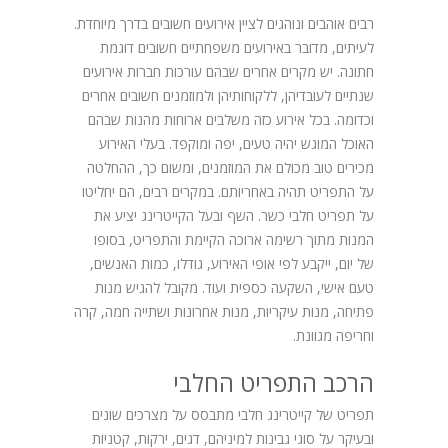
בלוג
רבים אוהבים ונוהגים לציין אירועים חשובים בדרך מיוחדת.
לעיתים, מדובר באירועים משפחתיים חשובים דוגמת
חתונה. יש מקרים אחרים שבהם עורכות חברות אירועים
שנתיים לעובדיהן, ללקוחותיהן ולמוזמנים חשובים אחרים
וכדומה. בכל אירוע כזה משלבים ארוחות מהנות שבהם
האוכל המוגש יהיה טעים, יפה ומוקפד. בעלי האירוע
מכירים טוב מכולם את המוזמנים, ומשום כך, ההחלטה
על התפריט תהיה באחריותם. במקרים רבים, הם יחליטו
על תפריט חלבי כשר. השף ובעל הקייטרינג יציע את
המנות מתוך רשימה ארוכה הקיימת והתפריט, בסופו
של יום, ייקבע לפי אופי האירוע, גודלו, כמות האנשים,
טעם אישי, השקעה כספית ועוד. מקובל להגיש מנות
פתיחה, מנות עיקריות, מנות אחרונות ושתייה חמה, קרה
וחריפה מגוונת.
הרכב התפריט החלבי
תפריט של קייטרינג חלבי מתבסס על מצרכים שונים
ובעיקר על סוגי גבינות למיניהם, דגים, ירקות, קטניות