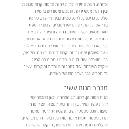
וכדומה. מנות פתיחה יכולות להיות פלטות קרות מגוונות
ובין היתר: מגשי ירקות חתוכים ומסודרים בקפידה,
סלטים, כריכונים, לקס, סביח, גבינות קשות, טורטיה,
בורקאס וכדומה. לצידם יהיו מטבלים שונים להוספת
טעם מסעיר, עשיר ומיוחד. במידה ורוצים לשדרג את
התפריט ניתן לבחור בירקות מיוחדים דוגמת אספרגוס,
קייל, ארטישוק ועוד. שדרוג של מוצרי הגבינות יביא לכך
שעל השולחן יונחו גבינות יקרות דוגמת: דוגמת: רוקפור,
ברי, מוצרלה ועוד. דגים מיוחדים נוספים הם הרינג,
איקרה משובחת ועוד. לחמניות מיוחדות ופוקצ'ות יעשירו
כל תפריט כבר בשלב הזה של האירוח.
מבחר מנות עשיר
מנות חמות הן, לרוב, לב הארוחה. וכאן המבחר יכול
להיות עשיר מאוד, בין היתר ניתן למצוא, חציל פרמזן,
פיצות, אנטיפסטי, קישים, פשטידות, לזניה, מאפה
תרד, פסטה, תפוח אדמה מוקרם, רביולי, דגים מבושלים
או צלויים דוגמת אמנון, סלמון ועוד, מרקים, שקשוקות,